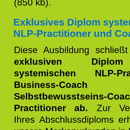
(850 kb).
Exklusives Diplom syst
NLP-Practitioner und Co
Diese Ausbildung schließ
exklusiven Dipl
systemischen NLP-Pract
Business-Coach
u
Selbstbewusstseins-Coa
Practitioner ab.
Zur Ver
Ihres Abschlussdiploms er