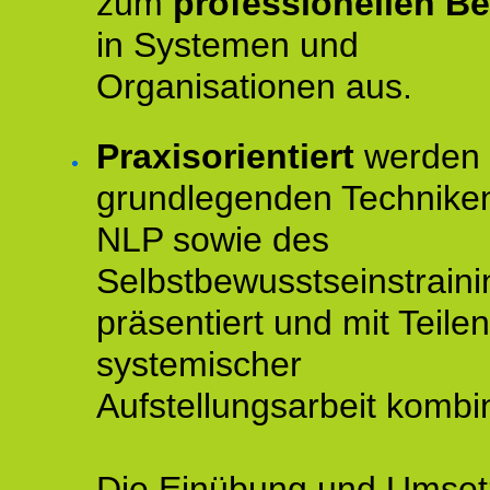
zum
professionellen Be
in Systemen und
Organisationen aus.
Praxisorientiert
werden 
grundlegenden Technike
NLP sowie des
Selbstbewusstseinstraini
präsentiert und mit Teilen
systemischer
Aufstellungsarbeit kombin
Die Einübung und Umse