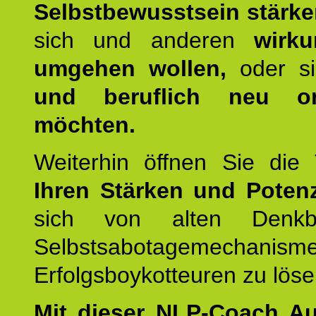
Selbstbewusstsein stärk
sich und anderen
wirku
umgehen wollen,
oder s
und beruflich neu ori
möchten.
Weiterhin öffnen Sie di
Ihren Stärken und Potenz
sich von alten Denkbl
Selbstsabotagemechani
Erfolgsboykotteuren zu löse
Mit dieser NLP-Coach A