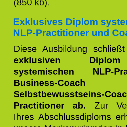
(850 kb).
Exklusives Diplom syst
NLP-Practitioner und Co
Diese Ausbildung schließ
exklusiven Dipl
systemischen NLP-Pract
Business-Coach
u
Selbstbewusstseins-Coa
Practitioner ab.
Zur Ver
Ihres Abschlussdiploms er