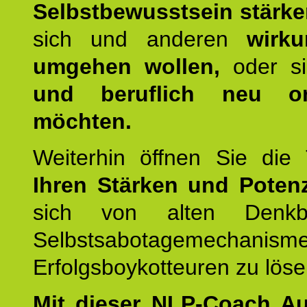
Selbstbewusstsein stärk
sich und anderen
wirku
umgehen wollen,
oder s
und beruflich neu ori
möchten.
Weiterhin öffnen Sie di
Ihren Stärken und Potenz
sich von alten Denkbl
Selbstsabotagemechani
Erfolgsboykotteuren zu löse
Mit dieser NLP-Coach A