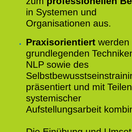
zum
professionellen Be
in Systemen und
Organisationen aus.
Praxisorientiert
werden 
grundlegenden Technike
NLP sowie des
Selbstbewusstseinstraini
präsentiert und mit Teilen
systemischer
Aufstellungsarbeit kombin
Die Einübung und Umse