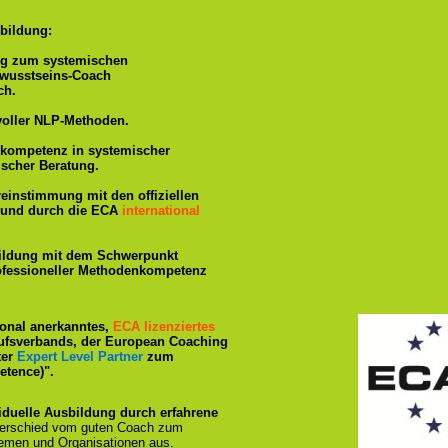
bildung:
ng zum systemischen
ewusstseins-Coach
ch.
voller NLP-Methoden.
hkompetenz in systemischer
ischer Beratung.
reinstimmung mit den offiziellen
rt und durch die ECA
international
ildung mit dem Schwerpunkt
rofessioneller Methodenkompetenz
tional anerkanntes,
ECA lizenziertes
ufsverbands, der European Coaching
ter
Expert Level Partner
zum
tence)".
iduelle Ausbildung durch erfahrene
terschied vom guten Coach zum
emen und Organisationen aus.