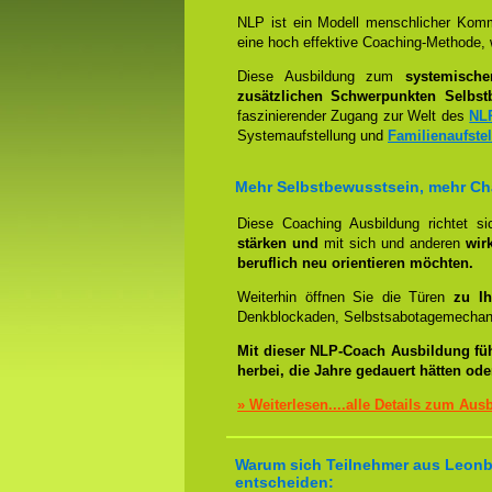
NLP ist ein Modell menschlicher Komm
eine hoch effektive Coaching-Methode, 
Diese Ausbildung zum
systemisch
zusätzlichen Schwerpunkten Selbst
faszinierender Zugang zur Welt des
NL
Systemaufstellung und
Familienaufste
Mehr Selbstbewusstsein, mehr C
Diese Coaching Ausbildung richtet s
stärken und
mit sich und anderen
wir
beruflich neu orientieren möchten.
Weiterhin öffnen Sie die Türen
zu Ih
Denkblockaden, Selbstsabotagemechani
Mit dieser NLP-Coach Ausbildung fü
herbei, die Jahre gedauert hätten od
» Weiterlesen....alle Details zum Aus
Warum sich Teilnehmer aus Leonbe
entscheiden: