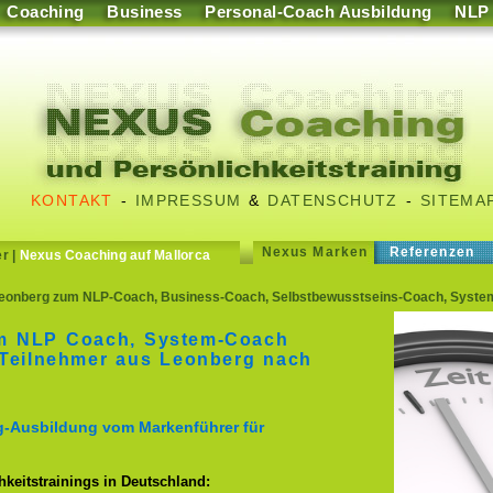
Coaching
Business
Personal-Coach Ausbildung
NLP
KONTAKT
-
IMPRESSUM
&
DATENSCHUTZ
-
SITEMA
Nexus Marken
Referenzen
er
|
Nexus Coaching auf Mallorca
eonberg zum NLP-Coach, Business-Coach, Selbstbewusstseins-Coach, Syste
m NLP Coach, System-Coach
Teilnehmer aus Leonberg nach
g-Ausbildung vom Markenführer für
keitstrainings in Deutschland: