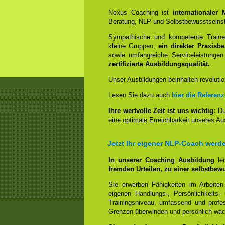
Nexus Coaching ist
internationaler
Beratung, NLP und Selbstbewusstseinst
Sympathische und kompetente Trainer
kleine Gruppen,
ein direkter Praxisb
sowie umfangreiche Serviceleistungen
zertifizierte Ausbildungsqualität.
Unser Ausbildungen beinhalten revolutio
Lesen Sie dazu auch
hier die Referen
Ihre wertvolle Zeit ist uns wichtig:
Dur
eine optimale Erreichbarkeit unseres Au
Jetzt Ihr eigener NLP-Coach werd
In unserer Coaching Ausbildung
le
fremden Urteilen, zu einer selbstbew
Sie erwerben Fähigkeiten im Arbeiten
eigenen Handlungs-, Persönlichkeits
Trainingsniveau, umfassend und profes
Grenzen überwinden und persönlich wa