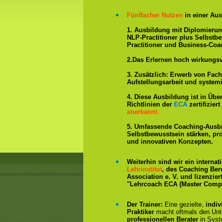
Fünffacher Nutzen
in einer Aus
1. Ausbildung mit Diplomieru
NLP-Practitioner plus Selbstb
Practitioner und Business-Coa
2.Das Erlernen hoch wirkungs
3. Zusätzlich: Erwerb von Fac
Aufstellungsarbeit und system
4. Diese Ausbildung ist in Übe
Richtlinien der
ECA
zertifizie
anerkannt.
5. Umfassende Coaching-Ausb
Selbstbewusstsein stärken, p
und innovativen Konzepten.
Weiterhin sind wir ein interna
Lehrinstitut
, des Coaching Ber
Association e. V. und lizenzier
"Lehrcoach ECA (Master Compe
Der Trainer:
Eine gezielte,
indiv
Praktiker
macht oftmals den Un
professionellen Berater
in Syst