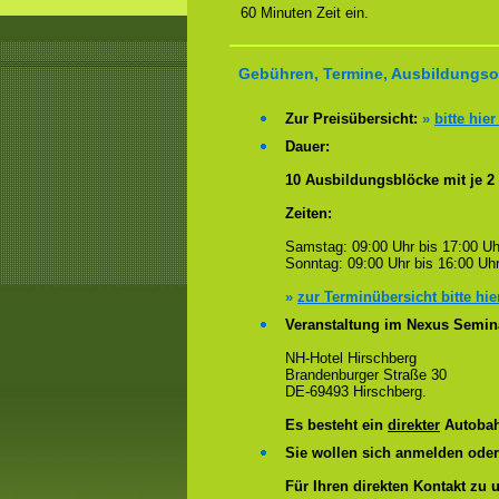
60 Minuten Zeit ein.
Gebühren, Termine, Ausbildungsor
Zur Preisübersicht:
»
bitte hier
Dauer:
10 Ausbildungsblöcke mit je 2
Zeiten:
Samstag: 09:00 Uhr bis 17:00 Uh
Sonntag: 09:00 Uhr bis 16:00 Uhr
»
zur Terminübersicht bitte hie
Veranstaltung im Nexus Semin
NH-Hotel Hirschberg
Brandenburger Straße 30
DE-69493 Hirschberg.
Es besteht ein
direkter
Autobah
Sie wollen sich anmelden ode
Für Ihren direkten Kontakt zu