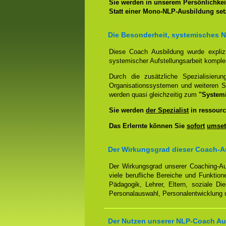
Sie werden in unserem Persönlichkeit
Statt einer Mono-NLP-Ausbildung se
Die Besonderheit, systemisches 
Diese Coach Ausbildung wurde expliz
systemischer Aufstellungsarbeit kompl
Durch die zusätzliche Spezialisierun
Organisationssystemen und weiteren S
werden quasi gleichzeitig zum
"System
Sie werden
der Spezialist
in ressourc
Das Erlernte können Sie
sofort
umset
Der Wirkungsgrad dieser Coach-A
Der Wirkungsgrad unserer Coaching-Au
viele berufliche Bereiche und Funktion
Pädagogik, Lehrer, Eltern, soziale Di
Personalauswahl, Personalentwicklung u
Der Nutzen unserer NLP-Coach Au