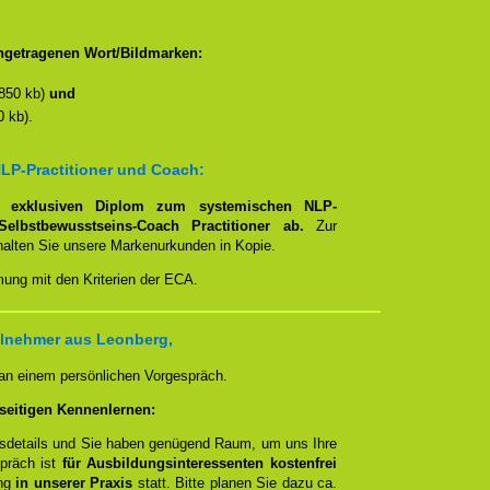
ngetragenen Wort/Bildmarken:
850 kb)
und
 kb).
LP-Practitioner und Coach:
em
exklusiven Diplom zum systemischen NLP-
Selbstbewusstseins-Coach Practitioner ab.
Zur
rhalten Sie unsere Markenurkunden in Kopie.
mung mit den Kriterien der ECA.
ilnehmer aus Leonberg,
 an einem persönlichen Vorgespräch.
seitigen Kennenlernen:
ngsdetails und Sie haben genügend Raum, um uns Ihre
spräch ist
für Ausbildungsinteressenten kostenfrei
ung
in unserer Praxis
statt. Bitte planen Sie dazu ca.