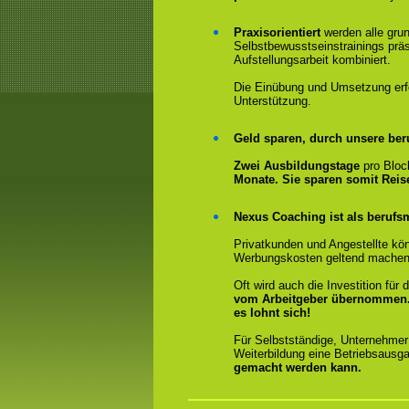
Praxisorientiert
werden alle gru
Selbstbewusstseinstrainings präs
Aufstellungsarbeit kombiniert.
Die Einübung und Umsetzung erfol
Unterstützung.
Geld sparen, durch unsere ber
Zwei Ausbildungstage
pro Bloc
Monate. Sie sparen somit Rei
Nexus Coaching ist als berufsm
Privatkunden und Angestellte kön
Werbungskosten geltend machen
Oft wird auch die Investition fü
vom Arbeitgeber übernommen
es lohnt sich!
Für Selbstständige, Unternehmer
Weiterbildung eine Betriebsausga
gemacht werden kann.