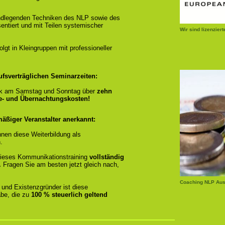
ndlegenden Techniken des NLP sowie des
entiert und mit Teilen systemischer
Wir sind lizenzier
gt in Kleingruppen mit professioneller
ufsverträglichen Seminarzeiten:
k am Samstag und Sonntag über
zehn
se- und Übernachtungskosten!
äßiger Veranstalter anerkannt:
nen diese Weiterbildung als
.
r dieses Kommunikationstraining
vollständig
.
Fragen Sie am besten jetzt gleich nach,
Coaching NLP Aus
 und Existenzgründer ist diese
be, die zu
100 % steuerlich geltend