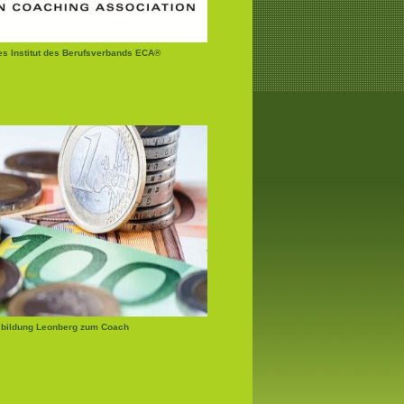
tes Institut des Berufsverbands ECA®
bildung Leonberg zum Coach