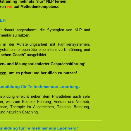
straining mehr als "nur" NLP lernen.
tzen
wir
auf Methodenkompetenz:
NLP!
it darauf abgestimmt, die Synergien von NLP und
ementär zu nutzen.
g in der Aufstellungsarbeit mit Familiensystemen,
ystemen, erleben Sie eine intensive Einführung und
ischen Coach"
ausgebildet.
en- und lösungsorientierter Gesprächsführung!
zen
, um es privat und beruflich zu nutzen!
usbildung für Teilnehmer aus Leonberg:
sbildung erreicht neben dem Privatleben auch sehr
en, wie zum Beispiel Führung, Verkauf und Vertrieb,
enste, Therapie im Allgemeinen, Training, Beratung,
nd natürlich Coaching.
sbildung für Teilnehmer aus Leonberg: