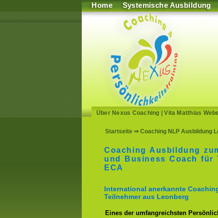
Home
Systemische Ausbildung
Über Nexus Coaching
|
Vita Matthias Web
Startseite
⇒ Coaching NLP Ausbildung L
Coaching Ausbildung zu
und Business Coach für 
ECA
International anerkannte Coachin
Teilnehmer aus Leonberg
Eines der umfangreichsten Persönlich