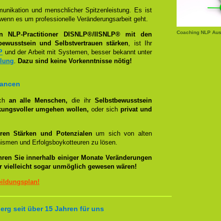
unikation und menschlicher Spitzenleistung. Es ist
wenn es um professionelle Veränderungsarbeit geht.
Coaching NLP Aus
en NLP-Practitioner DISNLP®/IISNLP® mit den
bewusstsein und Selbstvertrauen stärken
, ist Ihr
P
und der Arbeit mit Systemen, besser bekannt unter
llung
.
Dazu sind keine Vorkenntnisse nötig!
hancen
ich
an alle Menschen,
die ihr
Selbstbewusstsein
kungsvoller umgehen wollen,
oder sich
privat und
ren Stärken und Potenzialen
um sich von alten
smen und Erfolgsboykotteuren zu lösen.
hren Sie innerhalb einiger Monate Veränderungen
er vielleicht sogar unmöglich gewesen wären!
bildungsplan!
rg seit über 15 Jahren für uns