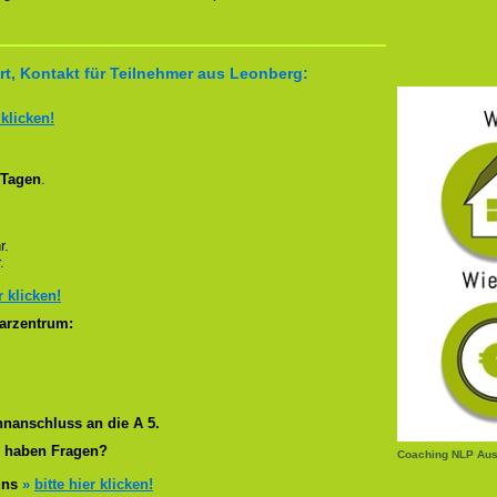
t, Kontakt für Teilnehmer aus Leonberg:
 klicken!
 Tagen
.
r.
.
r klicken!
arzentrum:
nanschluss an die A 5.
r haben Fragen?
Coaching NLP Aus
 uns
»
bitte hier klicken!