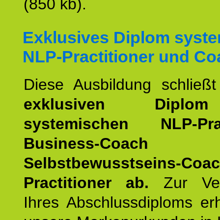
(850 kb).
Exklusives Diplom syst
NLP-Practitioner und Co
Diese Ausbildung schließ
exklusiven Dipl
systemischen NLP-Pract
Business-Coach
u
Selbstbewusstseins-Coa
Practitioner ab.
Zur Ver
Ihres Abschlussdiploms er