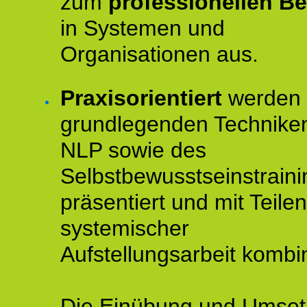
zum
professionellen Be
in Systemen und
Organisationen aus.
Praxisorientiert
werden 
grundlegenden Technike
NLP sowie des
Selbstbewusstseinstraini
präsentiert und mit Teilen
systemischer
Aufstellungsarbeit kombin
Die Einübung und Umse