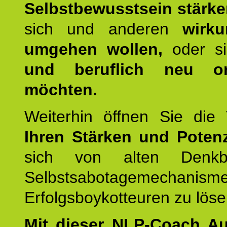
Selbstbewusstsein stärk
sich und anderen
wirku
umgehen wollen,
oder s
und beruflich neu ori
möchten.
Weiterhin öffnen Sie di
Ihren Stärken und Potenz
sich von alten Denkbl
Selbstsabotagemechani
Erfolgsboykotteuren zu löse
Mit dieser NLP-Coach A