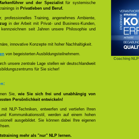
 Markenführer und der Spezialist
für systemische
rainings in
Privatleben und Beruf.
, professionelles Training, angenehmes Ambiente,
ezug
in der Arbeit mit Privat- und Business-Kunden,
 kennzeichnen seit Jahren unsere Philosophie und
näre, innovative Konzepte mit hoher Nachhaltigkeit.
zen
von begeisterten Ausbildungsteilnehmern.
Coaching NLP
ch unsere zentrale Lage stellen wir deutschlandweit
sbildungszentrums für Sie sicher!
en:
rnen Sie,
wie Sie sich frei und unabhängig von
ussten Persönlichkeit entwickeln!
 mit NLP-Techniken, entwerfen und vertiefen Ihren
- und Kommunikationsstil, werden auf einem hohen
sionell ausgebildet. Sie können dabei Ihre eigenen
chsen.
straining mehr als "nur" NLP lernen.