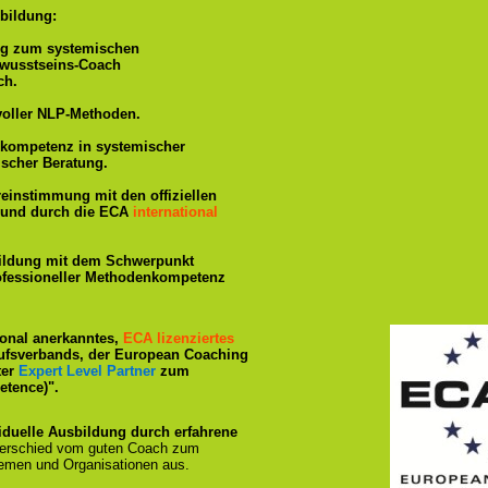
bildung:
ng zum systemischen
ewusstseins-Coach
ch.
voller NLP-Methoden.
hkompetenz in systemischer
ischer Beratung.
reinstimmung mit den offiziellen
rt und durch die ECA
international
ildung mit dem Schwerpunkt
rofessioneller Methodenkompetenz
tional anerkanntes,
ECA lizenziertes
ufsverbands, der European Coaching
ter
Expert Level Partner
zum
tence)".
iduelle Ausbildung durch erfahrene
terschied vom guten Coach zum
emen und Organisationen aus.