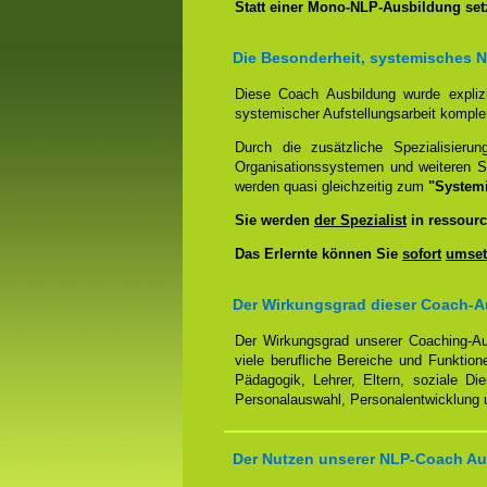
Statt einer Mono-NLP-Ausbildung se
Die Besonderheit, systemisches 
Diese Coach Ausbildung wurde expliz
systemischer Aufstellungsarbeit kompl
Durch die zusätzliche Spezialisierun
Organisationssystemen und weiteren S
werden quasi gleichzeitig zum
"System
Sie werden
der Spezialist
in ressourc
Das Erlernte können Sie
sofort
umset
Der Wirkungsgrad dieser Coach-A
Der Wirkungsgrad unserer Coaching-Au
viele berufliche Bereiche und Funktion
Pädagogik, Lehrer, Eltern, soziale Di
Personalauswahl, Personalentwicklung u
Der Nutzen unserer NLP-Coach Au