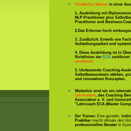
Fünffacher Nutzen
in einer Aus
1. Ausbildung mit Diplomieru
NLP-Practitioner plus Selbstb
Practitioner und Business-Coa
2.Das Erlernen hoch wirkungs
3. Zusätzlich: Erwerb von Fac
Aufstellungsarbeit und system
4. Diese Ausbildung ist in Übe
Richtlinien der
ECA
zertifizie
anerkannt.
5. Umfassende Coaching-Ausb
Selbstbewusstsein stärken, p
und innovativen Konzepten.
Weiterhin sind wir ein interna
Lehrinstitut
, des Coaching Ber
Association e. V. und lizenzier
"Lehrcoach ECA (Master Compe
Der Trainer:
Eine gezielte,
indiv
Praktiker
macht oftmals den Un
professionellen Berater
in Syst