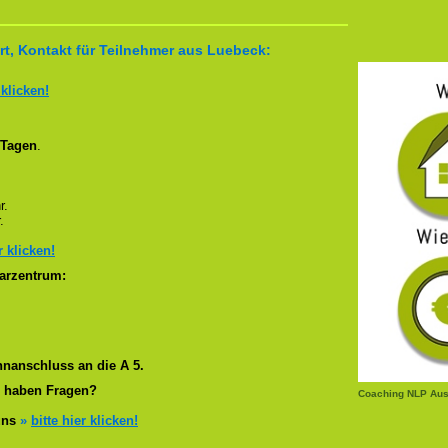
t, Kontakt für Teilnehmer aus Luebeck:
 klicken!
 Tagen
.
r.
.
r klicken!
arzentrum:
nanschluss an die A 5.
r haben Fragen?
Coaching NLP Aus
 uns
»
bitte hier klicken!