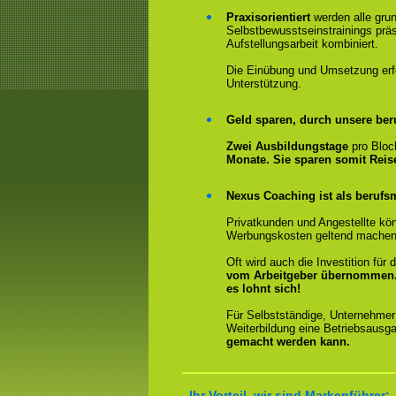
Praxisorientiert
werden alle gru
Selbstbewusstseinstrainings präs
Aufstellungsarbeit kombiniert.
Die Einübung und Umsetzung erfol
Unterstützung.
Geld sparen, durch unsere ber
Zwei Ausbildungstage
pro Bloc
Monate. Sie sparen somit Rei
Nexus Coaching ist als berufsm
Privatkunden und Angestellte kön
Werbungskosten geltend machen
Oft wird auch die Investition fü
vom Arbeitgeber übernommen
es lohnt sich!
Für Selbstständige, Unternehmer
Weiterbildung eine Betriebsausga
gemacht werden kann.
Ihr Vorteil, wir sind Markenführer: