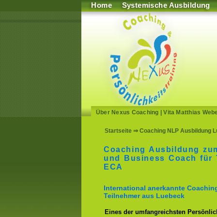
Home
Systemische Ausbildung
Über Nexus Coaching
|
Vita Matthias Web
Startseite
⇒ Coaching NLP Ausbildung L
Coaching Ausbildung zu
und Business Coach für 
ECA
International anerkannte Coachin
Teilnehmer aus Luebeck
Eines der umfangreichsten Persönlich