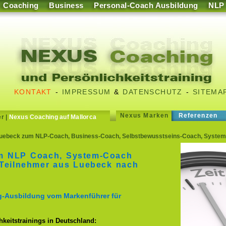
Coaching
Business
Personal-Coach Ausbildung
NLP
KONTAKT
-
IMPRESSUM
&
DATENSCHUTZ
-
SITEMA
Nexus Marken
Referenzen
er
|
Nexus Coaching auf Mallorca
uebeck zum NLP-Coach, Business-Coach, Selbstbewusstseins-Coach, System
m NLP Coach, System-Coach
Teilnehmer aus Luebeck nach
g-Ausbildung vom Markenführer für
keitstrainings in Deutschland: