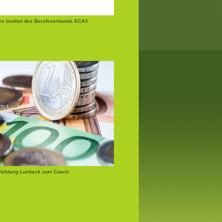
tes Institut des Berufsverbands ECA®
bildung Luebeck zum Coach