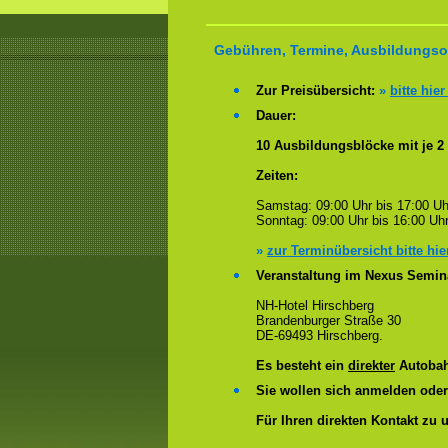
Gebühren, Termine, Ausbildungsor
Zur Preisübersicht:
»
bitte hier
Dauer:
10 Ausbildungsblöcke mit je 2
Zeiten:
Samstag: 09:00 Uhr bis 17:00 Uh
Sonntag: 09:00 Uhr bis 16:00 Uhr
»
zur Terminübersicht bitte hie
Veranstaltung im Nexus Semin
NH-Hotel Hirschberg
Brandenburger Straße 30
DE-69493 Hirschberg.
Es besteht ein
direkter
Autobah
Sie wollen sich anmelden ode
Für Ihren direkten Kontakt zu