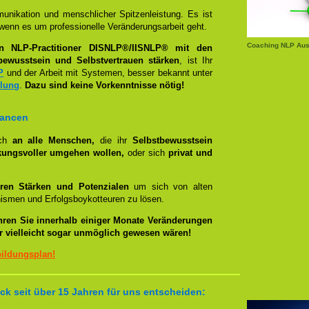
unikation und menschlicher Spitzenleistung. Es ist
wenn es um professionelle Veränderungsarbeit geht.
Coaching NLP Aus
en NLP-Practitioner DISNLP®/IISNLP® mit den
bewusstsein und Selbstvertrauen stärken
, ist Ihr
P
und der Arbeit mit Systemen, besser bekannt unter
llung
.
Dazu sind keine Vorkenntnisse nötig!
hancen
ich
an alle Menschen,
die ihr
Selbstbewusstsein
kungsvoller umgehen wollen,
oder sich
privat und
ren Stärken und Potenzialen
um sich von alten
smen und Erfolgsboykotteuren zu lösen.
hren Sie innerhalb einiger Monate Veränderungen
er vielleicht sogar unmöglich gewesen wären!
bildungsplan!
k seit über 15 Jahren für uns entscheiden: