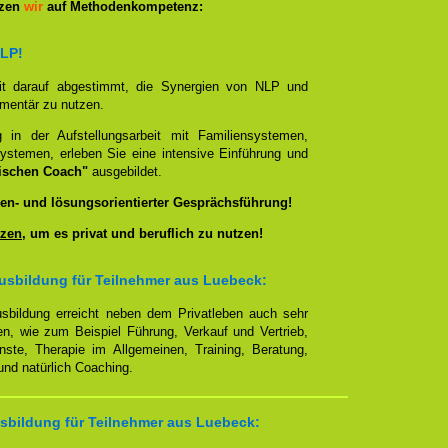
tzen
wir
auf Methodenkompetenz:
NLP!
it darauf abgestimmt, die Synergien von NLP und
ementär zu nutzen.
g in der Aufstellungsarbeit mit Familiensystemen,
ystemen, erleben Sie eine intensive Einführung und
ischen Coach"
ausgebildet.
en- und lösungsorientierter Gesprächsführung!
zen
, um es privat und beruflich zu nutzen!
usbildung für Teilnehmer aus Luebeck:
sbildung erreicht neben dem Privatleben auch sehr
en, wie zum Beispiel Führung, Verkauf und Vertrieb,
enste, Therapie im Allgemeinen, Training, Beratung,
nd natürlich Coaching.
sbildung für Teilnehmer aus Luebeck: