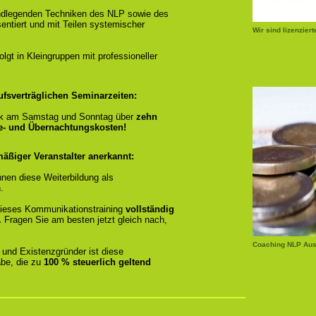
ndlegenden Techniken des NLP sowie des
entiert und mit Teilen systemischer
Wir sind lizenzier
gt in Kleingruppen mit professioneller
ufsverträglichen Seminarzeiten:
k am Samstag und Sonntag über
zehn
se- und Übernachtungskosten!
äßiger Veranstalter anerkannt:
nen diese Weiterbildung als
.
r dieses Kommunikationstraining
vollständig
.
Fragen Sie am besten jetzt gleich nach,
Coaching NLP Aus
 und Existenzgründer ist diese
be, die zu
100 % steuerlich geltend