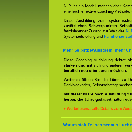
NLP ist ein Modell menschlicher Komm
eine hoch effektive Coaching-Methode, 
Diese Ausbildung zum
systemisch
zusätzlichen Schwerpunkten Selbst
faszinierender Zugang zur Welt des
NL
Systemaufstellung und
Familienaufste
Mehr Selbstbewusstsein, mehr C
Diese Coaching Ausbildung richtet s
stärken und
mit sich und anderen
wir
beruflich neu orientieren möchten.
Weiterhin öffnen Sie die Türen
zu Ih
Denkblockaden, Selbstsabotagemechani
Mit dieser NLP-Coach Ausbildung fü
herbei, die Jahre gedauert hätten od
» Weiterlesen....alle Details zum Aus
Warum sich Teilnehmer aus Luebec