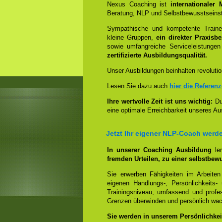
Nexus Coaching ist
internationaler
Beratung, NLP und Selbstbewusstseinst
Sympathische und kompetente Trainer
kleine Gruppen,
ein direkter Praxisb
sowie umfangreiche Serviceleistungen
zertifizierte Ausbildungsqualität.
Unser Ausbildungen beinhalten revolutio
Lesen Sie dazu auch
hier die Referen
Ihre wertvolle Zeit ist uns wichtig:
Dur
eine optimale Erreichbarkeit unseres Au
Jetzt Ihr eigener NLP-Coach werd
In unserer Coaching Ausbildung
le
fremden Urteilen, zu einer selbstbew
Sie erwerben Fähigkeiten im Arbeiten
eigenen Handlungs-, Persönlichkeits
Trainingsniveau, umfassend und profes
Grenzen überwinden und persönlich wa
Sie werden in unserem Persönlichkeit