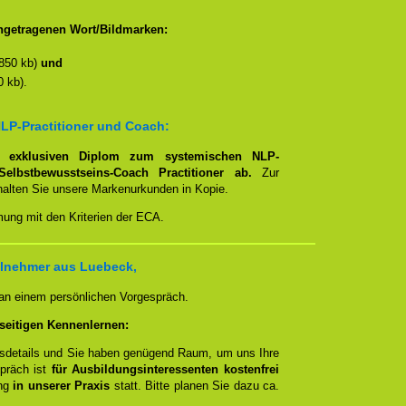
ngetragenen Wort/Bildmarken:
850 kb)
und
 kb).
LP-Practitioner und Coach:
em
exklusiven Diplom zum systemischen NLP-
Selbstbewusstseins-Coach Practitioner ab.
Zur
rhalten Sie unsere Markenurkunden in Kopie.
mung mit den Kriterien der ECA.
ilnehmer aus Luebeck,
 an einem persönlichen Vorgespräch.
seitigen Kennenlernen:
ngsdetails und Sie haben genügend Raum, um uns Ihre
spräch ist
für Ausbildungsinteressenten kostenfrei
ung
in unserer Praxis
statt. Bitte planen Sie dazu ca.